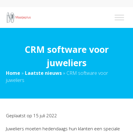
CRM software voor
juweliers
Home
»
Laatste nieuws
»
CRM software voor
juweliers
Geplaatst op
15 juli 2022
Juweliers moeten hedendaags hun klanten een speciale