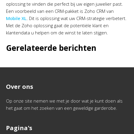
oplossing te vinden die perfect bij uw eigen juwelier past.
Een voorbeeld van een CRM-pakket is Zoho CRM van
Mobile XL
. Dit is oplossing wat uw CRM-strategie verbetert.
Met de Zoho oplossing gaat de potentiële klant en
klantendata u helpen om de winst te laten stijgen.
Gerelateerde berichten
Over ons
Op onze site nemen we met je door wat je kunt doen als
het gaat om het zoeken van een geweldige garderobe.
Pagina's