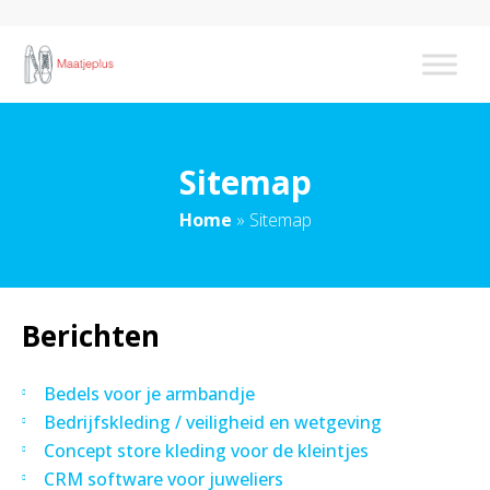
Sitemap
Home
»
Sitemap
Berichten
Bedels voor je armbandje
Bedrijfskleding / veiligheid en wetgeving
Concept store kleding voor de kleintjes
CRM software voor juweliers