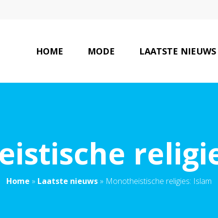
HOME
MODE
LAATSTE NIEUWS
stische religi
Home
»
Laatste nieuws
»
Monotheistische religies: Islam