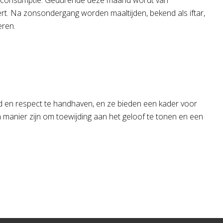
selconsumptie. Gedurende deze maand wordt van
ert. Na zonsondergang worden maaltijden, bekend als iftar,
eren.
id en respect te handhaven, en ze bieden een kader voor
n manier zijn om toewijding aan het geloof te tonen en een