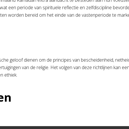
vastenmaand Ramadan extra aandacht te besteden aan hun voed
 een periode van spirituele reflectie en zelfdiscipline bevord
chten worden bereid om het einde van de vastenperiode te mark
tische geloof dienen om de principes van bescheidenheid, nethe
uigingen van de religie. Het volgen van deze richtlijnen kan ee
n ethiek.
en